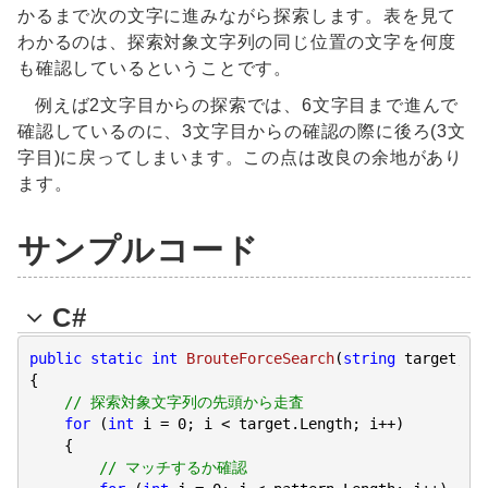
かるまで次の文字に進みながら探索します。表を見て
わかるのは、探索対象文字列の同じ位置の文字を何度
も確認しているということです。
例えば2文字目からの探索では、6文字目まで進んで
確認しているのに、3文字目からの確認の際に後ろ(3文
字目)に戻ってしまいます。この点は改良の余地があり
ます。
サンプルコード
C#
public
static
int
BrouteForceSearch
(
string
 target, 
s
{

// 探索対象文字列の先頭から走査
for
 (
int
 i = 
0
; i < target.Length; i++)

    {

// マッチするか確認