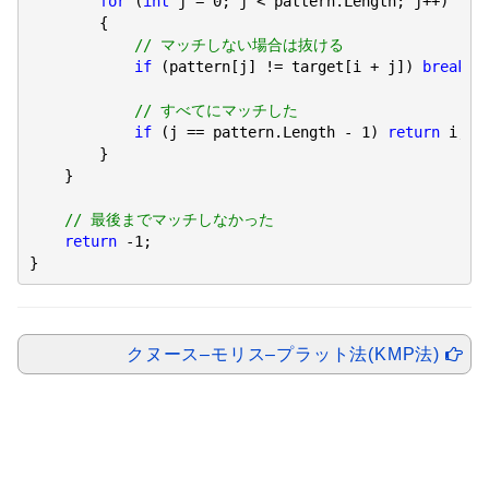
for
 (
int
 j = 
0
; j < pattern.Length; j++)

        {

// マッチしない場合は抜ける
if
 (pattern[j] != target[i + j]) 
break
;

// すべてにマッチした
if
 (j == pattern.Length - 
1
) 
return
 i;

        }

    }

// 最後までマッチしなかった
return
-1
;

}
クヌース–モリス–プラット法(KMP法)