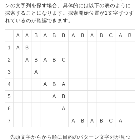
ンの文字列を探す場合、具体的には以下の表のように
探索することになります。探索開始位置が1文字ずつず
れているのが確認できます。
A
A
B
A
B
B
A
B
A
B
C
A
B
1
A
B
2
A
B
A
B
C
3
A
4
A
B
A
5
A
B
6
A
7
A
B
A
B
C
A
先頭文字からから順に目的のパターン文字列が見つ