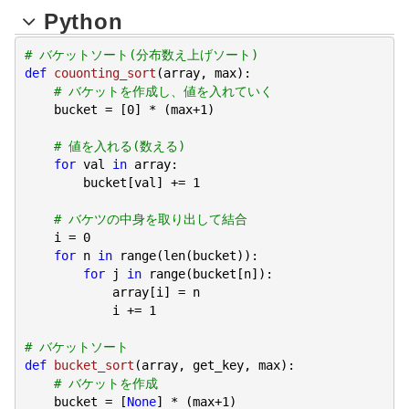
Python
# バケットソート(分布数え上げソート)
def
couonting_sort
(array, max)
:
# バケットを作成し、値を入れていく
    bucket = [
0
] * (max+
1
)

# 値を入れる(数える)
for
 val 
in
 array:

        bucket[val] += 
1
# バケツの中身を取り出して結合
    i = 
0
for
 n 
in
 range(len(bucket)):

for
 j 
in
 range(bucket[n]):

            array[i] = n

            i += 
1
# バケットソート
def
bucket_sort
(array, get_key, max)
:
# バケットを作成
    bucket = [
None
] * (max+
1
)
