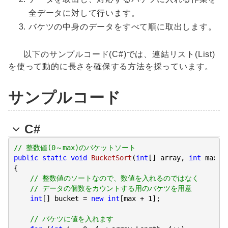
全データに対して行います。
バケツの中身のデータをすべて順に取出します。
以下のサンプルコード(C#)では、連結リスト(List)
を使って動的に長さを確保する方法を採っています。
サンプルコード
C#
// 整数値(0～max)のバケットソート
public
static
void
BucketSort
(
int
[] array, 
int
 max
{

// 整数値のソートなので、数値を入れるのではなく
// データの個数をカウントする用のバケツを用意
int
[] bucket = 
new
int
[max + 
1
];

// バケツに値を入れます