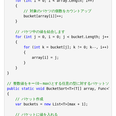
for
 (
int
 i = 
0
; i < array.Length; i++)

    {

// 対象のバケツの個数をカウントアップ
        bucket[array[i]]++;

    }

// バケツ中の値を結合します
for
 (
int
 j = 
0
, i = 
0
; j < bucket.Length; j++)

    {

for
 (
int
 k = bucket[j]; k != 
0
; k--, i++)

        {

            array[i] = j;

        }

    }

}

// 整数値をキー(0～max)とする任意の型に対するバケットソー
public
static
void
 BucketSort<T>(T[] array, Func<T, 
{

// バケット作成
var
 buckets = 
new
 List<T>[max + 
1
];

// バケットに値を入れる