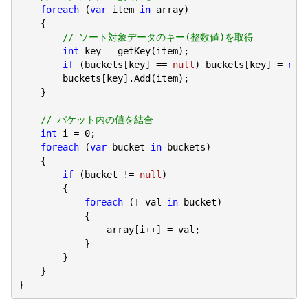
foreach
 (
var
 item 
in
 array)

    {

// ソート対象データのキー(整数値)を取得
int
 key = getKey(item);

if
 (buckets[key] == 
null
) buckets[key] = 
new
        buckets[key].Add(item);

    }

// バケット内の値を結合
int
 i = 
0
;

foreach
 (
var
 bucket 
in
 buckets)

    {

if
 (bucket != 
null
)

        {

foreach
 (T val 
in
 bucket)

            {

                array[i++] = val;

            }

        }

    }

}