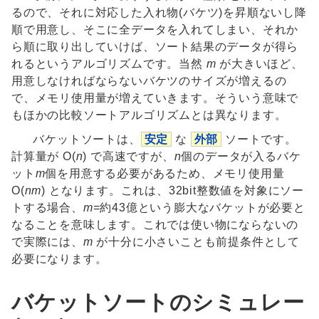
るので、それに対応した入れ物(バケツ)を昇順ないし降
順で用意し、そこに全データを入れてしまい、それか
ら順に取り出していけば、ソート結果のデータが得ら
れるというアルゴリズムです。当然
m
が大きいほど、
用意しなければならないバケツのサイズが増えるの
で、メモリ使用量が増えていきます。そういう意味で
もほかの比較ソートアルゴリズムとは異なります。
バケットソートは、
安定
な
外部
ソートです。
計算量が O(
n
) で高速ですが、
n
個のデータが入るバケ
ット
m
個を用意する必要があるため、メモリ使用量
O(
nm
) となります。これは、32bit整数値を対象にソー
トする場合、
m
=約43億という膨大なバケットが必要と
なることを意味します。これでは使い物にならないの
で実際には、
m
が十分に小さいことも前提条件として
必要になります。
バケットソートのシミュレー