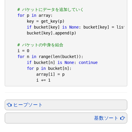
# バケットにデータを追加していく
for
 p 
in
 array:

        key = get_key(p)

if
 bucket[key] 
is
None
: bucket[key] = list()

        bucket[key].append(p)

# バケットの中身を結合
    i = 
0
for
 n 
in
 range(len(bucket)):

if
 bucket[n] 
is
None
: 
continue
for
 p 
in
 bucket[n]:

            array[i] = p

            i += 
1
ヒープソート
基数ソート