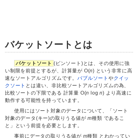
バケットソートとは
バケットソート
(ビンソート)とは、その使用に強
い制限を前提とするが、計算量が O(
n
) という非常に高
速なソートアルゴリズムです。
バブルソート
や
クイッ
クソート
とは違い、非比較ソートアルゴリズムの為、
比較ソートの下限である 計算量 O(
n
log
n
) より高速に
動作する可能性を持っています。
使用にはソート対象のデータについて、「ソート
対象のデータ(キー)の取りうる値が
m
種類 であるこ
と」という前提を必要とします。
事前にデータの取りうる値が
m
種類 とわかってい