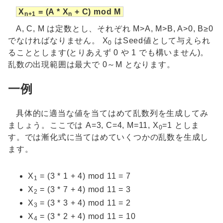
X
= (A * X
+ C) mod M
n+1
n
A, C, M は定数とし、それぞれ M>A, M>B, A>0, B≥0
でなければなりません。 X
はSeed値として与えられ
0
ることとします(とりあえず 0 や 1 でも構いません)。
乱数の出現範囲は最大で 0～M となります。
一例
具体的に適当な値を当てはめて乱数列を生成してみ
ましょう。ここでは A=3, C=4, M=11, X
=1 としま
0
す。では漸化式に当てはめていくつかの乱数を生成し
ます。
X
= (3 * 1 + 4) mod 11 = 7
1
X
= (3 * 7 + 4) mod 11 = 3
2
X
= (3 * 3 + 4) mod 11 = 2
3
X
= (3 * 2 + 4) mod 11 = 10
4