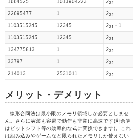
1664525
1013904223
2
32
22695477
1
2
32
1103515245
12345
2
- 1
31
1103515245
12345
2
31
134775813
1
2
32
33797
1
2
32
214013
2531011
2
32
メリット・デメリット
線形合同法は最小限のメモリ領域しか必要としませ
ん。さらに実装も容易で動作も非常に高速です(剰余算
はビットシフト等の効率的な式に変換できます)。これ
は組み込みやゲームなど限られたメモリしか使えない