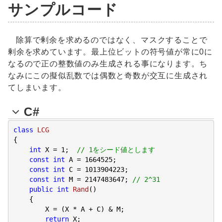
サンプルコード
除算で剰余を求めるのではなく、マスクすることで
剰余を求めています。最上位ビットの符号値が常に0に
なるので正の整数値のみ生成される事になります。ち
なみにこの擬似乱数では偶数と奇数が交互に生成され
てしまいます。
C#
class
LCG
{

int
 X = 
1
;  
// 1をシード値とします
const
int
 A = 
1664525
;

const
int
 C = 
1013904223
;

const
int
 M = 
2147483647
; 
// 2^31
public
int
Rand
(
)

{

        X = (X * A + C) & M;

return
 X;
