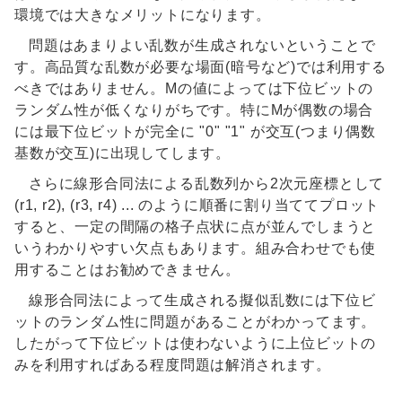
環境では大きなメリットになります。
問題はあまりよい乱数が生成されないということで
す。高品質な乱数が必要な場面(暗号など)では利用する
べきではありません。Mの値によっては下位ビットの
ランダム性が低くなりがちです。特にMが偶数の場合
には最下位ビットが完全に "0" "1" が交互(つまり偶数
基数が交互)に出現してします。
さらに線形合同法による乱数列から2次元座標として
(r1, r2), (r3, r4) ... のように順番に割り当ててプロット
すると、一定の間隔の格子点状に点が並んでしまうと
いうわかりやすい欠点もあります。組み合わせでも使
用することはお勧めできません。
線形合同法によって生成される擬似乱数には下位ビ
ットのランダム性に問題があることがわかってます。
したがって下位ビットは使わないように上位ビットの
みを利用すればある程度問題は解消されます。