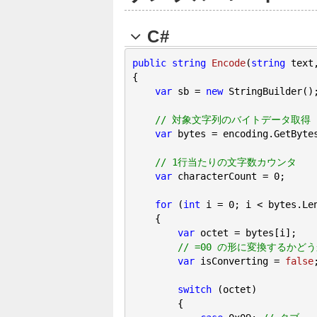
C#
public
string
Encode
(
string
 text
{

var
 sb = 
new
 StringBuilder();
// 対象文字列のバイトデータ取得
var
 bytes = encoding.GetBytes
// 1行当たりの文字数カウンタ
var
 characterCount = 
0
;

for
 (
int
 i = 
0
; i < bytes.Len
    {

var
 octet = bytes[i];

// =00 の形に変換するかど
var
 isConverting = 
false
;
switch
 (octet)

        {
