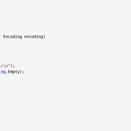
, Encoding encoding


\r\n"
);

ing
.Empty);
