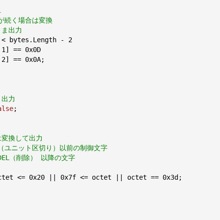
ス
F)が続く場合は変換
まま出力
 < bytes.Length - 
2
 
1
] == 
0x0D
 
2
] == 
0x0A
;

ま出力
alse
;

は変換して出力
  US（ユニット区切り）以前の制御文字
f  DEL（削除） 以降の文字
 
ctet <= 
0x20
 || 
0x7f
 <= octet || octet == 
0x3d
;
