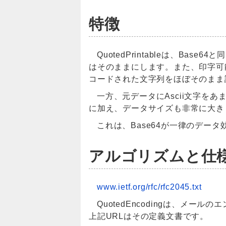
特徴
QuotedPrintableは、Bas
はそのままにします。また、印字可能
コードされた文字列をほぼそのまま
一方、元データにAscii文字
に加え、データサイズも非常に大き
これは、Base64が一律のデータ
アルゴリズムと仕
www.ietf.org/rfc/rfc2045.txt
QuotedEncodingは、メールのエ
上記URLはその定義文書です。