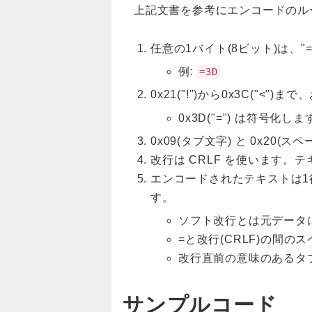
上記文書を参考にエンコードのル
任意の1バイト(8ビット)は、
例:
=3D
0x21("!")から0x3C("<")
0x3D("=") は符号化しま
0x09(タブ文字) と 0x2
改行は CRLF を使います。テキ
エンコードされたテキストは1行
す。
ソフト改行とは元データ
=と改行(CRLF)の間
改行直前の意味のあるタブ
サンプルコード