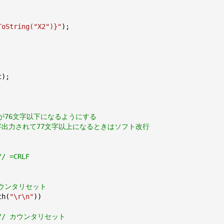
ToString(
"X2"
)}
"
);

);

が76文字以下になるようにする
3文字出力されて77文字以上になるときはソフト改行
// =CRLF
カウンタリセット
th(
"\r\n"
))

// カウンタリセット