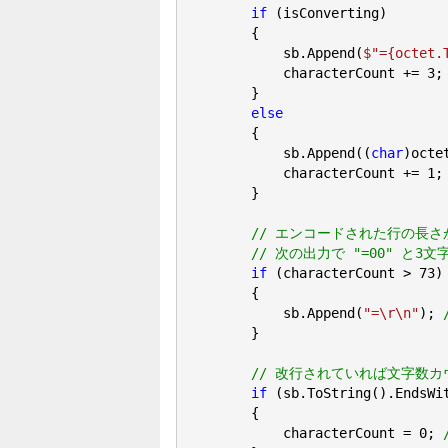
if
 (isConverting)

        {

            sb.Append(
$"=
{octet.
            characterCount += 
3
;

        }

else
        {

            sb.Append((
char
)octet
            characterCount += 
1
;

        }

// エンコードされた行の長さ
// 次の出力で "=00" と
if
 (characterCount > 
73
)

        {

            sb.Append(
"=\r\n"
); 
        }

// 改行されていれば文字数
if
 (sb.ToString().EndsWi
        {

            characterCount = 
0
; 