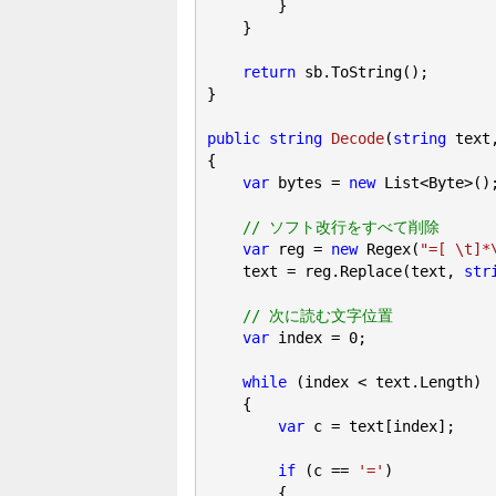
        }

    }

return
 sb.ToString();

}

public
string
Decode
(
string
 text
{

var
 bytes = 
new
 List<Byte>();
// ソフト改行をすべて削除
var
 reg = 
new
 Regex(
"=[ \t]*
    text = reg.Replace(text, 
str
// 次に読む文字位置
var
 index = 
0
;

while
 (index < text.Length)

    {

var
 c = text[index];

if
 (c == 
'='
)

        {
