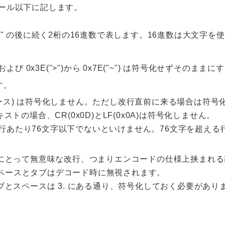
ール以下に記します。
"=" の後に続く2桁の16進数で表します。16進数は大文字を
まで、および 0x3E(">")から 0x7E("~") は符号化せずそのままに
す。
0(スペース) は符号化しません。ただし改行直前に来る場合は符
ストの場合、CR(0x0D)とLF(0x0A)は符号化しません。
あたり76文字以下でないといけません。76文字を超える行は
にとって無意味な改行、つまりエンコードの仕様上挟まれる
のスペースとタブはデコード時に無視されます。
とスペースは 3. にある通り、符号化しておく必要があり