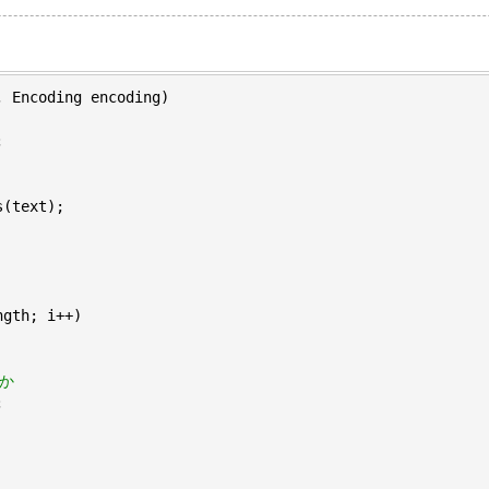
, Encoding encoding


(text);

gth; i++)

うか

