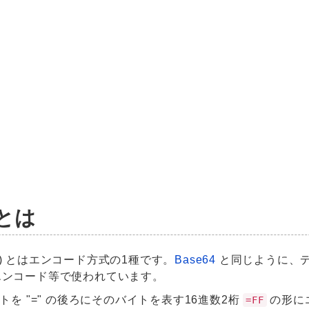
e とは
ding) とはエンコード方式の1種です。
Base64
と同じように、デー
エンコード等で使われています。
1バイトを "=" の後ろにそのバイトを表す16進数2桁
の形に
=FF