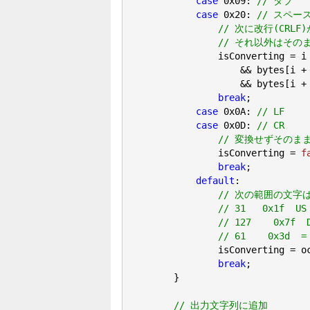
case
0x09
: 
// タブ
case
0x20
: 
// スペー
// 次に改行(CRL
// それ以外はその
                isConverting = i
                    && bytes[i +
                    && bytes[i +
break
;

case
0x0A
: 
// LF
case
0x0D
: 
// CR
// 変換せずそのま
                isConverting = 
f
break
;

default
:

// 次の範囲の文字
// 31   0x1f
// 127    0x7
// 61    0x3d  =
                isConverting = o
break
;

        }

// 出力文字列に追加