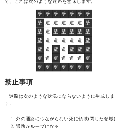
て、これは次のような迷路を意味します。
壁
壁
壁
壁
壁
壁
壁
壁
道
道
道
道
道
壁
壁
道
壁
壁
壁
壁
壁
壁
道
道
道
道
道
壁
壁
道
壁
道
壁
壁
壁
壁
道
壁
道
道
道
壁
壁
壁
壁
壁
壁
壁
壁
禁止事項
迷路は次のような状況にならないように生成しま
す。
外の通路につながらない死に領域(閉じた領域)
通路がループになる