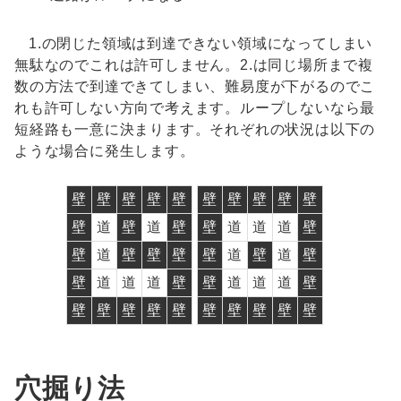
1.の閉じた領域は到達できない領域になってしまい
無駄なのでこれは許可しません。2.は同じ場所まで複
数の方法で到達できてしまい、難易度が下がるのでこ
れも許可しない方向で考えます。ループしないなら最
短経路も一意に決まります。それぞれの状況は以下の
ような場合に発生します。
壁
壁
壁
壁
壁
壁
壁
壁
壁
壁
壁
道
壁
道
壁
壁
道
道
道
壁
壁
道
壁
壁
壁
壁
道
壁
道
壁
壁
道
道
道
壁
壁
道
道
道
壁
壁
壁
壁
壁
壁
壁
壁
壁
壁
壁
穴掘り法