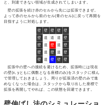
と、到達できない領域が生成されてしまいます。
壁の拡張を続け赤のセルから先には拡張できまぜ。
よって赤のセルから前のセル(青のセル)に戻って再開を
目指すように対処します。
壁
壁
壁
壁
壁
壁
道
道
道
壁
壁
道
壁
道
壁
壁
道
壁
道
壁
壁
道
壁
壁
壁
拡張中の壁への接続を避けるため、拡張時には現在
の壁(x, yともに偶数となる座標のみ)をスタックに積ん
で管理しておきましょう。周りが拡張済の壁のみで進
めなくなった場合は、スタックから取り出した座標で
拡張を再開してやれば、この状態を回避できます。
壁伸ばし法のシミュレーショ