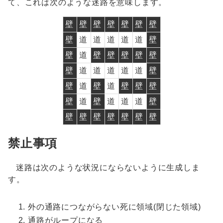
て、これは次のような迷路を意味します。
壁
壁
壁
壁
壁
壁
壁
壁
道
道
道
道
道
壁
壁
道
壁
壁
壁
壁
壁
壁
道
道
道
道
道
壁
壁
道
壁
道
壁
壁
壁
壁
道
壁
道
道
道
壁
壁
壁
壁
壁
壁
壁
壁
禁止事項
迷路は次のような状況にならないように生成しま
す。
外の通路につながらない死に領域(閉じた領域)
通路がループになる