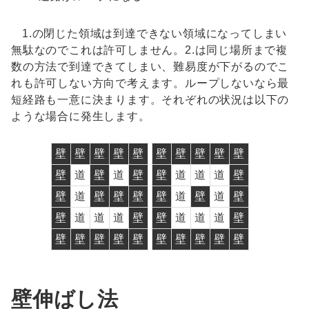
1.の閉じた領域は到達できない領域になってしまい
無駄なのでこれは許可しません。2.は同じ場所まで複
数の方法で到達できてしまい、難易度が下がるのでこ
れも許可しない方向で考えます。ループしないなら最
短経路も一意に決まります。それぞれの状況は以下の
ような場合に発生します。
壁
壁
壁
壁
壁
壁
壁
壁
壁
壁
壁
道
壁
道
壁
壁
道
道
道
壁
壁
道
壁
壁
壁
壁
道
壁
道
壁
壁
道
道
道
壁
壁
道
道
道
壁
壁
壁
壁
壁
壁
壁
壁
壁
壁
壁
壁伸ばし法