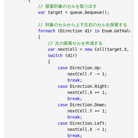
// 探索対象のセルを取り出す
var
 target = queue.Dequeue();

// 対象のセルから上下左右のセルを探索する
foreach
 (Direction dir 
in
 Enum.GetValues
            {

// 次の探索セルを作成する
var
 nextCell = 
new
 Cell(target.X, tar
switch
 (dir)

                {

case
 Direction.Up:

                        nextCell.Y -= 
1
;

break
;

case
 Direction.Right:

                        nextCell.X += 
1
;

break
;

case
 Direction.Down:

                        nextCell.Y += 
1
;

break
;

case
 Direction.Left:

                        nextCell.X -= 
1
;

break
;
