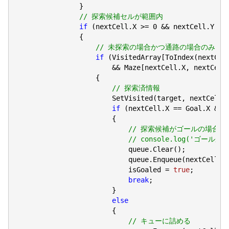
                }

// 探索候補セルが範囲内
if
 (nextCell.X >= 
0
 && nextCell.Y >=
                {

// 未探索の場合かつ通路の場合のみキ
if
 (VisitedArray[ToIndex(nextCel
                        && Maze[nextCell.X, nextCell.
                    {

// 探索済情報
                        SetVisited(target, nextCell);
if
 (nextCell.X == Goal.X && n
                        {

// 探索候補がゴールの場合
// console.log('ゴー
                            queue.Clear();

                            queue.Enqueue(nextCell);

                            isGoaled = 
true
;

break
;

                        }

else
                        {

// キューに詰める