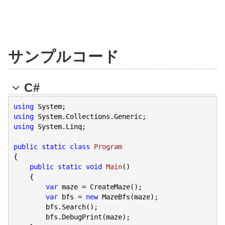
サンプルコード
C#
using
using
using
 System.Linq;

public
static
class
Program
{

public
static
void
Main
(
)

{

var
 maze = CreateMaze();

var
 bfs = 
new
 MazeBfs(maze);

        bfs.Search();

        bfs.DebugPrint(maze);
