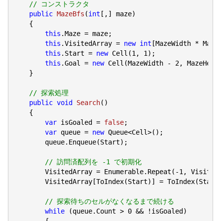
// コンストラクタ
public
MazeBfs
(
int
[,] maze
)

{

this
.Maze = maze;

this
.VisitedArray = 
new
int
[MazeWidth * MazeH
this
.Start = 
new
 Cell(
1
, 
1
);

this
.Goal = 
new
 Cell(MazeWidth - 
2
, MazeHeig
    }

// 探索処理
public
void
Search
(
)

{

var
 isGoaled = 
false
;

var
 queue = 
new
 Queue<Cell>();

        queue.Enqueue(Start);

// 訪問済配列を -1 で初期化
        VisitedArray = Enumerable.Repeat(
-1
, Visited
        VisitedArray[ToIndex(Start)] = ToIndex(Start)
// 探索待ちのセルがなくなるまで続ける
while
 (queue.Count > 
0
 && !isGoaled)

        {
