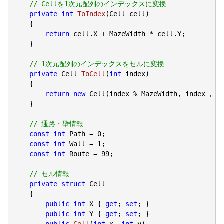
// Cellを1次元配列のインデックスに変換
private
int
ToIndex
(
Cell cell
)

{

return
 cell.X + MazeWidth * cell.Y;

    }

// 1次元配列のインデックスをセルに変換
private
 Cell 
ToCell
(
int
 index
)

{

return
new
 Cell(index % MazeWidth, index / Ma
    }

// 通路・壁情報
const
int
 Path = 
0
;

const
int
 Wall = 
1
;

const
int
 Route = 
99
;

// セル情報
private
struct
 Cell

    {

public
int
 X { 
get
; 
set
; }

public
int
 Y { 
get
; 
set
; }

public
Cell
(
int
 x, 
int
 y
)
