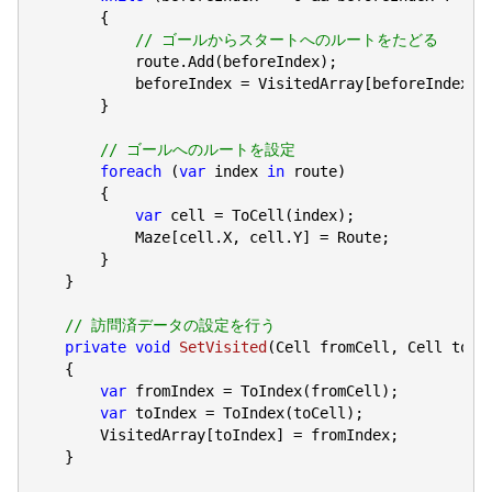
        {

// ゴールからスタートへのルートをたどる
            route.Add(beforeIndex);

            beforeIndex = VisitedArray[beforeIndex];

        }

// ゴールへのルートを設定
foreach
 (
var
 index 
in
 route)

        {

var
 cell = ToCell(index);

            Maze[cell.X, cell.Y] = Route;

        }

    }

// 訪問済データの設定を行う
private
void
SetVisited
(
Cell fromCell, Cell toCe
{

var
 fromIndex = ToIndex(fromCell);

var
 toIndex = ToIndex(toCell);

        VisitedArray[toIndex] = fromIndex;

    }
