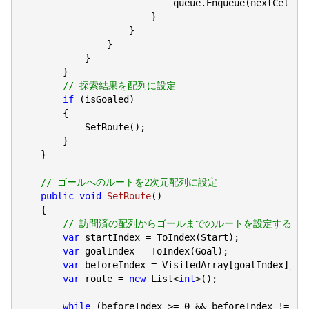
                            queue.Enqueue(nextCell);

                        }

                    }

                }

            }

        }

// 探索結果を配列に設定
if
 (isGoaled)

        {

            SetRoute();

        }

    }

// ゴールへのルートを2次元配列に設定
public
void
SetRoute
(
)

{

// 訪問済の配列からゴールまでのルートを設定する
var
 startIndex = ToIndex(Start);

var
 goalIndex = ToIndex(Goal);

var
 beforeIndex = VisitedArray[goalIndex];

var
 route = 
new
 List<
int
>();

while
 (beforeIndex >= 
0
 && beforeIndex != sta