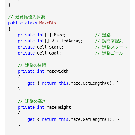
}

// 迷路幅優先探索
public
class
MazeBfs
{

private
int
[,] Maze;            
// 迷路
private
int
[] VisitedArray;     
// 訪問済配列
private
 Cell Start;             
// 迷路スタート
private
 Cell Goal;              
// 迷路ゴール
// 迷路の横幅
private
int
 MazeWidth

    {

get
 { 
return
this
.Maze.GetLength(
0
); }

    }

// 迷路の高さ
private
int
 MazeHeight

    {

get
 { 
return
this
.Maze.GetLength(
1
); }

    }
