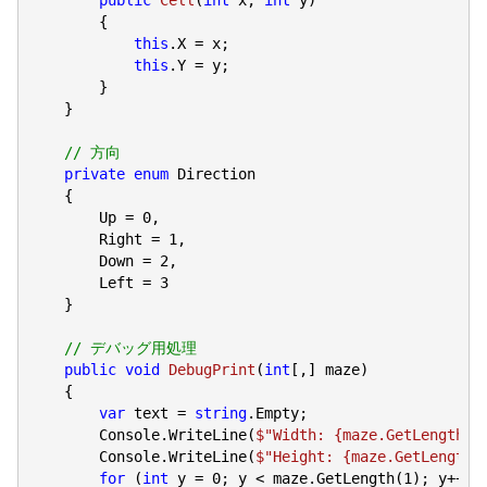
{

this
.X = x;

this
.Y = y;

        }

    }

// 方向
private
enum
 Direction

    {

        Up = 
0
,

        Right = 
1
,

        Down = 
2
,

        Left = 
3
    }

// デバッグ用処理
public
void
DebugPrint
(
int
[,] maze
)

{

var
 text = 
string
.Empty;

        Console.WriteLine(
$"Width: 
{maze.GetLength(
0
        Console.WriteLine(
$"Height: 
{maze.GetLength(
for
 (
int
 y = 
0
; y < maze.GetLength(
1
); y++)
