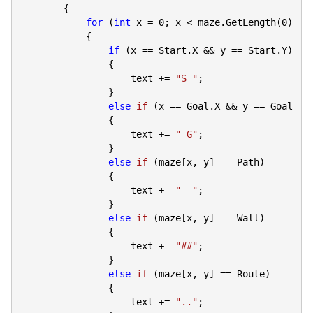
        {

for
 (
int
 x = 
0
; x < maze.GetLength(
0
); x+
            {

if
 (x == Start.X && y == Start.Y)

                {

                    text += 
"S "
;

                }

else
if
 (
x == Goal.X && y == Goal.Y
)

{

                    text += 
" G"
;

                }

else
if
 (
maze[x, y] == Path
)

{

                    text += 
"  "
;

                }

else
if
 (
maze[x, y] == Wall
)

{

                    text += 
"##"
;

                }

else
if
 (
maze[x, y] == Route
)

{

                    text += 
".."
;
